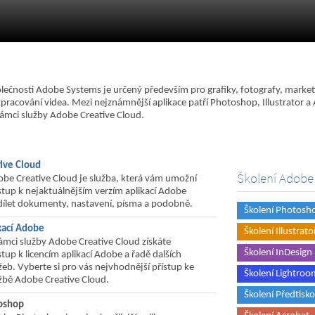
lečnosti Adobe Systems je určený především pro grafiky, fotografy, market
zpracování videa. Mezi nejznámnější aplikace patří Photoshop, Illustrator a 
ámci služby Adobe Creative Cloud.
ive Cloud
Školení Adobe
be Creative Cloud je služba, která vám umožní
stup k nejaktuálnějším verzím aplikací Adobe
dílet dokumenty, nastavení, písma a podobně.
Školení Photosh
kací Adobe
Školení Illustrato
ámci služby Adobe Creative Cloud získáte
Školení InDesign
stup k licencím aplikací Adobe a řadě dalších
žeb. Vyberte si pro vás nejvhodnější přístup ke
Školení Lightroo
žbě Adobe Creative Cloud.
Školení Předtisk
oshop