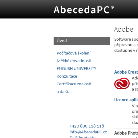
Adobe
O úroveň výš
Software spo
Úvod
přípravou a 
dostupné v r
Počítačová školení
Měkké dovednosti
ENGLISH UNIVERSITY
Adobe Creat
Konzultace
Ado
pří
Certifikace znalostí
a s
a další...
Licence apli
V r
pří
slu
slu
+420 800 118 118
info@AbecedaPC.cz
Adobe Phot