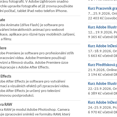
právu fotografií. V Adobe Lightroom snadno
ychle upravíte fotografie ať již zrovna používáte
Kurz Pracovník gr
lní počítač, tablet iPad nebo telefon iPhone.
7...25.9.2026, On
22 403 Kč (osvob
ate
be Animate (dříve Flash) je software pro
Kurz Adobe Illustr
váření interaktivních animací pro webové
12...19.9.2026, P
ikace, aplikace pro různé typy mobilních zařízení,
9 365 Kč včetně D
 a filmy.
Kurz Adobe InDesi
iere
17.-18.9.2026, On
be Premiere je software pro profesionální střih
5 663 Kč včetně D
pracování videa. Adobe Premiere používají
evizní a filmová studia. Adobe Premiere úzce
Kurz Předtisková 
lupracuje s Adobe After Effects.
21.9.2026, Online
3 194 Kč včetně D
Effects
be After Effects je software pro vytváření
Kurz Adobe Illustr
mací a vizuálních efektů při zpracování videa.
22.-23.9.2026, On
be After Effects je určený pro televizní
6 389 Kč včetně D
ilmovou postprodukci.
Kurz Adobe InDesi
era RAW
24.-25.9.2026, Pr
a RAW je modul Adobe Photoshop. Camera
6 970 Kč včetně D
e zpracování snímků ve formátu RAW, který