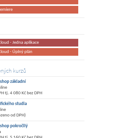
remiere
loud - Jedna aplikace
loud - Úplný plán
ených kurzů
shop základní
line
PH tj. 4 080 Kč bez DPH
afického studia
line
ozeno od DPH)
shop pokročilý
a
PH tj. 5 160 Kč bez DPH