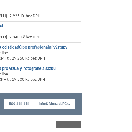
PH tj. 2 925 Kč bez DPH
at
PH tj. 2 340 Kč bez DPH
a od základů po profesionální výstupy
nline
DPH tj. 29 250 Kč bez DPH
 pro vizuály, fotografie a sazbu
nline
DPH tj. 19 500 Kč bez DPH
800 118 118
info@AbecedaPC.cz