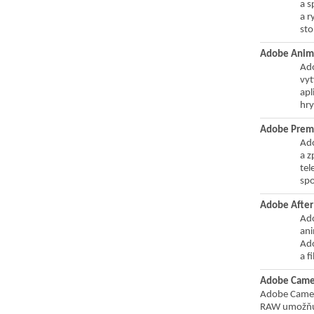
a s
a r
sto
Adobe Anim
Ado
vyt
apl
hry
Adobe Prem
Ado
a z
tel
spo
Adobe After 
Ado
ani
Ado
a f
Adobe Cam
Adobe Camer
RAW umožňuj