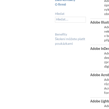
Další kontakty
Ado
O firmě
úpr
vyl
Hledat
obr
Adobe Illust
Ado
vek
Benefity
v b
Školení můžete platit
pří
poukázkami
Adobe InDes
Ado
des
zpr
dig
Adobe Acro
Ado
rů
Acr
for
Adobe Ligh
Ado