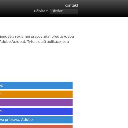
Kontakt
Přihlásit
ingové a reklamní pracovníky, předtiskovou
Adobe Acrobat. Tyto a další aplikace jsou
op
r
m
ová příprava, Adobe