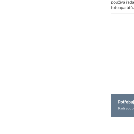
používá řada 
fotoaparátů.
Potřebuj
Rádi zodp