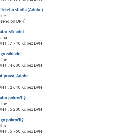
afického studia (Adobe)
line
ozeno od DPH)
ator základní
raha
PH tj. 7 740 Kč bez DPH
gn základní
line
PH tj. 4 680 Kč bez DPH
příprava, Adobe
PH tj. 2 640 Kč bez DPH
ator pokročilý
line
PH tj. 5 280 Kč bez DPH
gn pokročilý
aha
PH tj. 5 760 Kč bez DPH