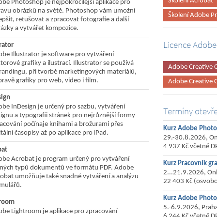
Školení Acrobat
be Photoshop je nejpokročilejší aplikace pro
avu obrázků na světě. Photoshop vám umožní
Školení Adobe P
epšit, retušovat a zpracovat fotografie a další
ázky a vytvářet kompozice.
Licence Adobe
rator
be Illustrator je software pro vytváření
torové grafiky a ilustrací. Illustrator se používá
Adobe Creative C
randingu, při tvorbě marketingových materiálů,
pravě grafiky pro web, video i film.
Adobe Creative C
ign
be InDesign je určený pro sazbu, vytváření
Termíny otevř
ignu a typografii stránek pro nejrůznější formy
acování počínaje knihami a brožurami přes
Kurz Adobe Photo
itální časopisy až po aplikace pro iPad.
29.-30.8.2026, On
4 937 Kč včetně D
bat
be Acrobat je program určený pro vytváření
Kurz Pracovník gr
zných typů dokumentů ve formátu PDF. Adobe
2...21.9.2026, On
obat umožňuje také snadné vytváření a analýzu
22 403 Kč (osvob
mulářů.
Kurz Adobe Photo
troom
5.-6.9.2026, Prah
be Lightroom je aplikace pro zpracování
6 244 Kč včetně D