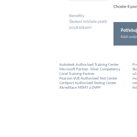
Chcete-li po
Benefity
Školení můžete platit
poukázkami
Potřebuj
Rádi zodp
Autodesk Authorized Training Center
Pro
Microsoft Partner: Silver Competency
šk
Corel Training Partner
uč
Pearson VUE Authorized Test Center
mo
Certiport Authorized Testing Center
cer
Akreditace MŠMT a DVPP
ti