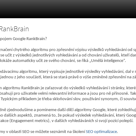
RankBrain
pojem Google RankBrain?
značení chytrého algoritmu pro zpřesnění výpisu výsledků vyhledávání od s
se učit z výsledků jednotlivých vyhledávání a od chování uživatelů, kteří d
dokáže automaticky učit ze svého chování, se říká „Umělá inteligence“.
dávacímu algoritmu, který vypisuje jednotlivé výsledky vyhledávání, dal
 jednou z jeho součástí, která se stará právě o výše zmíněné zpřesnění na z
m algoritmu RankBrain je zařazovat do výsledků vyhledávání i stránky, které
bsahují pro uživatele velmi relevantní informace a jsou pro ně přínosné. Ta
Typickým příkladem je třeba skloňování slov, používání synonym, či souvise
ně zjednodušíme a pomineme další dílčí algoritmy Google, které zohledňují 
 dalších aspektů, znamená to, že pokud výsledek vyhledávání, který Google 
akce (Engagement metrics), v dalších vyhledáváních si svojí pozicí polepší.
jmy v oblasti SEO se můžete seznámit na školení
SEO optimalizace
.