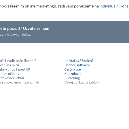
moci s řešením online marketingu, rádi vám pomůžeme na
individuální konz
ete poradit? Ozvěte se nám
ovíme jakýkoli dotaz.
č si zvolit naše školení?
Počítačová školení
olení na míru
Licence software
ebny v řadě měst ČR
Certifikace
bilní učebny
Konzultace
tifikovaní lektoři
E-learning
síce spokojených zákazníků
Vývoj aplikací a šablon