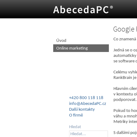
Google 
O úroveň výš
Co znamená 
Úvod
Online marketing
Jedná se o o
automaticky 
se software 
Celému vyhle
RankBrain je
Hlavním cíle
v kontextu o
+420 800 118 118
podporovat. 
info@AbecedaPC.cz
Další kontakty
Pokud to hod
O firmě
váhu a mnoho
Metriky inter
Hledat
S dalšími po