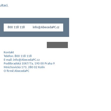
ultaci
.
800 118 118
info@AbecedaPC.cz
Kontakt
Telefon: 800 118 118
E-mail: info@AbecedaPC.cz
Poděbradská 1067/7a, 190 00 Praha 9
Mnichovická 173, 280 02 Kolín
O firmě AbecedaPC