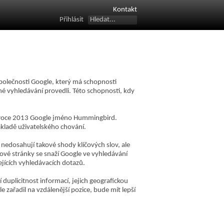
Kontakt
Přihlásit
polečnosti Google, který má schopnosti
ané vyhledávání provedli. Této schopnosti, kdy
 v roce 2013 Google jméno Hummingbird.
ákladě uživatelského chování.
 nedosahují takové shody klíčových slov, ale
kové stránky se snaží Google ve vyhledávání
jících vyhledávacích dotazů.
duplicitnost informací, jejich geografickou
zařadil na vzdálenější pozice, bude mít lepší