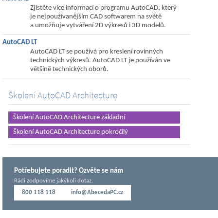
Zjistěte více informací o programu AutoCAD, který
je nejpoužívanějším CAD softwarem na světě
a umožňuje vytváření 2D výkresů i 3D modelů.
AutoCAD LT
AutoCAD LT se používá pro kreslení rovinných
technických výkresů. AutoCAD LT je používán ve
většině technických oborů.
Školení AutoCAD Architecture
Školení AutoCAD Architecture základní
Školení AutoCAD Architecture pokročilý
Potřebujete poradit? Ozvěte se nám
Rádi zodpovíme jakýkoli dotaz.
800 118 118
info@AbecedaPC.cz