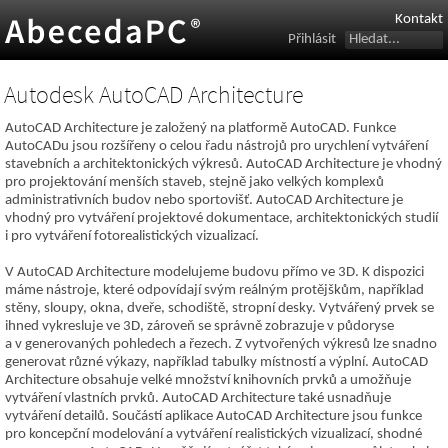
Kontakt
Přihlásit
Autodesk AutoCAD Architecture
AutoCAD Architecture je založený na platformě AutoCAD. Funkce
AutoCADu jsou rozšířeny o celou řadu nástrojů pro urychlení vytváření
stavebních a architektonických výkresů. AutoCAD Architecture je vhodný
pro projektování menších staveb, stejně jako velkých komplexů
administrativních budov nebo sportovišť. AutoCAD Architecture je
vhodný pro vytváření projektové dokumentace, architektonických studií
i pro vytváření fotorealistických vizualizací.
V AutoCAD Architecture modelujeme budovu přímo ve 3D. K dispozici
máme nástroje, které odpovídají svým reálným protějškům, například
stěny, sloupy, okna, dveře, schodiště, stropní desky. Vytvářený prvek se
ihned vykresluje ve 3D, zároveň se správně zobrazuje v půdoryse
a v generovaných pohledech a řezech. Z vytvořených výkresů lze snadno
generovat různé výkazy, například tabulky místností a výplní. AutoCAD
Architecture obsahuje velké množství knihovních prvků a umožňuje
vytváření vlastních prvků. AutoCAD Architecture také usnadňuje
vytváření detailů. Součástí aplikace AutoCAD Architecture jsou funkce
pro koncepční modelování a vytváření realistických vizualizací, shodné