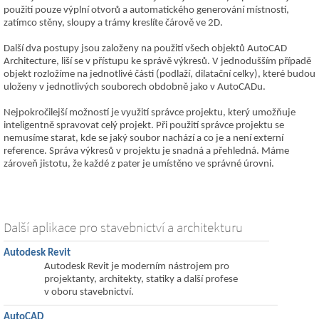
použití pouze výplní otvorů a automatického generování místností,
zatímco stěny, sloupy a trámy kreslíte čárově ve 2D.
Další dva postupy jsou založeny na použití všech objektů AutoCAD
Architecture, liší se v přístupu ke správě výkresů. V jednodušším případě
objekt rozložíme na jednotlivé části (podlaží, dilatační celky), které budou
uloženy v jednotlivých souborech obdobně jako v AutoCADu.
Nejpokročilejší možností je využití správce projektu, který umožňuje
inteligentně spravovat celý projekt. Při použití správce projektu se
nemusíme starat, kde se jaký soubor nachází a co je a není externí
reference. Správa výkresů v projektu je snadná a přehledná. Máme
zároveň jistotu, že každé z pater je umístěno ve správné úrovni.
Další aplikace pro stavebnictví a architekturu
Autodesk Revit
Autodesk Revit je moderním nástrojem pro
projektanty, architekty, statiky a další profese
v oboru stavebnictví.
AutoCAD