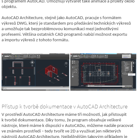
s programem AutoCAD. Umožňují vytvářet také animace a průlety okolo
objektu.
AutoCAD Architecture, stejně jako AutoCAD, pracuje s formátem
výkresů DWG, který je standardem pro předávání technických výkresů
a umožňuje tak bezproblémovou komunikaci mezi jednotlivými
profesemi. Většina ostatních CAD programů nabízí možnost exportu
a importu výkresů z tohoto formátu.
Přístup k tvorbě dokumentace v AutoCAD Architecture
V prostředí AutoCAD Architecture máme tři možnosti, jak přistoupit
k tvorbě dokumentace. Díky tomu, že program obsahuje veškeré
nástroje, které máme k dispozici v AutoCADu, můžeme nadále pracovat
ve známém prostředí – tedy tvořit ve 2D a využívat jen některých
nástrojů AutoCAD Architecture. Nejběžnějším takovým příkladem je