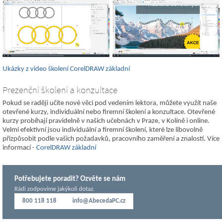
Ukázky z video školení CorelDRAW základní
Prezenční školení a konzultace
Pokud se raději učíte nové věci pod vedením lektora, můžete využít naše
otevřené kurzy, individuální nebo firemní školení a konzultace. Otevřené
kurzy probíhají pravidelně v našich učebnách v Praze, v Kolíně i online.
Velmi efektivní jsou individuální a firemní školení, které lze libovolně
přizpůsobit podle vašich požadavků, pracovního zaměření a znalostí. Více
informací -
CorelDRAW základní
Potřebujete poradit? Ozvěte se nám
Rádi zodpovíme jakýkoli dotaz.
800 118 118
info@AbecedaPC.cz