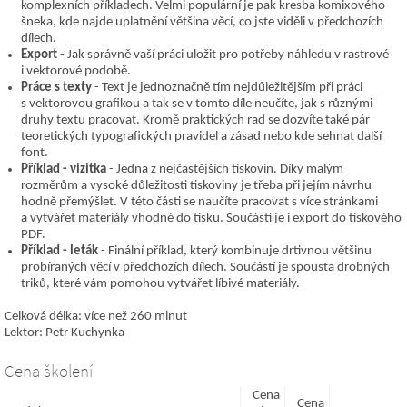
komplexních příkladech. Velmi populární je pak kresba komixového
šneka, kde najde uplatnění většina věcí, co jste viděli v předchozích
dílech.
Export
- Jak správně vaší práci uložit pro potřeby náhledu v rastrové
i vektorové podobě.
Práce s texty
- Text je jednoznačně tím nejdůležitějším při práci
s vektorovou grafikou a tak se v tomto díle neučíte, jak s různými
druhy textu pracovat. Kromě praktických rad se dozvíte také pár
teoretických typografických pravidel a zásad nebo kde sehnat další
font.
Příklad - vizitka
- Jedna z nejčastějších tiskovin. Díky malým
rozměrům a vysoké důležitosti tiskoviny je třeba při jejím návrhu
hodně přemýšlet. V této části se naučíte pracovat s více stránkami
a vytvářet materiály vhodné do tisku. Součástí je i export do tiskového
PDF.
Příklad - leták
- Finální příklad, který kombinuje drtivnou většinu
probíraných věcí v předchozích dílech. Součástí je spousta drobných
triků, které vám pomohou vytvářet líbivé materiály.
Celková délka: více než 260 minut
Lektor: Petr Kuchynka
Cena školení
Cena
Cena