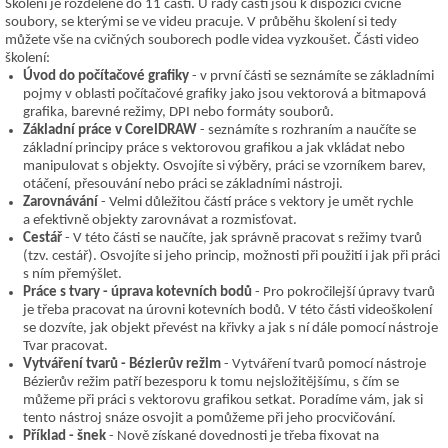
Školení je rozdělené do 11 částí. U řady částí jsou k dispozici cvičné
soubory, se kterými se ve videu pracuje. V průběhu školení si tedy
můžete vše na cvičných souborech podle videa vyzkoušet. Části video
školení:
Úvod do počítačové grafiky
- v první části se seznámíte se základními
pojmy v oblasti počítačové grafiky jako jsou vektorová a bitmapová
grafika, barevné režimy, DPI nebo formáty souborů.
Základní práce v CorelDRAW
- seznámíte s rozhraním a naučíte se
základní principy práce s vektorovou grafikou a jak vkládat nebo
manipulovat s objekty. Osvojíte si výběry, práci se vzorníkem barev,
otáčení, přesouvání nebo práci se základními nástroji.
Zarovnávání
- Velmi důležitou částí práce s vektory je umět rychle
a efektivně objekty zarovnávat a rozmisťovat.
Cestář
- V této části se naučíte, jak správně pracovat s režimy tvarů
(tzv. cestář). Osvojíte si jeho princip, možnosti při použití i jak při práci
s ním přemýšlet.
Práce s tvary - úprava kotevních bodů
- Pro pokročilejší úpravy tvarů
je třeba pracovat na úrovni kotevních bodů. V této části videoškolení
se dozvíte, jak objekt převést na křivky a jak s ní dále pomocí nástroje
Tvar pracovat.
Vytváření tvarů - Bézierův režim
- Vytváření tvarů pomocí nástroje
Bézierův režim patří bezesporu k tomu nejsložitějšímu, s čím se
můžeme při práci s vektorovu grafikou setkat. Poradíme vám, jak si
tento nástroj snáze osvojit a pomůžeme při jeho procvičování.
Příklad - šnek
- Nově získané dovednosti je třeba fixovat na