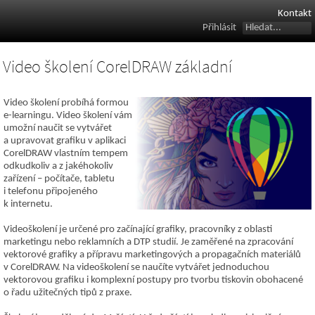
Kontakt
Přihlásit
Video školení CorelDRAW základní
Video školení probíhá formou
e-learningu. Video školení vám
umožní naučit se vytvářet
a upravovat grafiku v aplikaci
CorelDRAW vlastním tempem
odkudkoliv a z jakéhokoliv
zařízení – počítače, tabletu
i telefonu připojeného
k internetu.
Videoškolení je určené pro začínající grafiky, pracovníky z oblasti
marketingu nebo reklamních a DTP studií. Je zaměřené na zpracování
vektorové grafiky a přípravu marketingových a propagačních materiálů
v CorelDRAW. Na videoškolení se naučíte vytvářet jednoduchou
vektorovou grafiku i komplexní postupy pro tvorbu tiskovin obohacené
o řadu užitečných tipů z praxe.