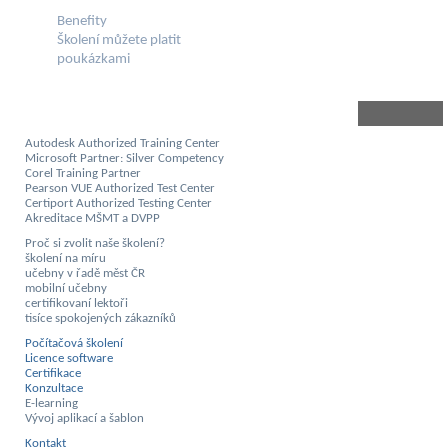
Benefity
Školení můžete platit
poukázkami
Autodesk Authorized Training Center
Microsoft Partner: Silver Competency
Corel Training Partner
Pearson VUE Authorized Test Center
Certiport Authorized Testing Center
Akreditace MŠMT a DVPP
Proč si zvolit naše školení?
školení na míru
učebny v řadě měst ČR
mobilní učebny
certifikovaní lektoři
tisíce spokojených zákazníků
Počítačová školení
Licence software
Certifikace
Konzultace
E-learning
Vývoj aplikací a šablon
Kontakt